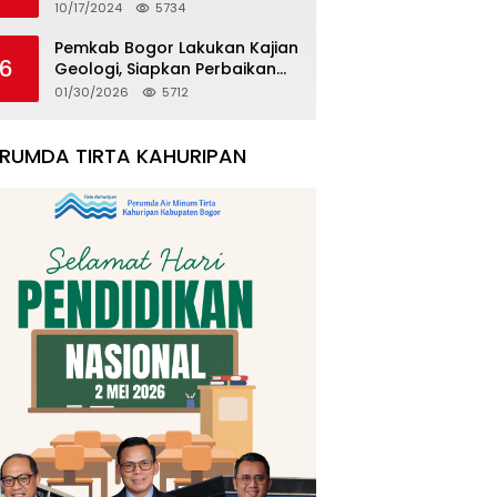
Kualitas
10/17/2024
5734
Pemkab Bogor Lakukan Kajian
6
Geologi, Siapkan Perbaikan
Rumah Korban Pergeseran
01/30/2026
5712
Tanah
ERUMDA TIRTA KAHURIPAN