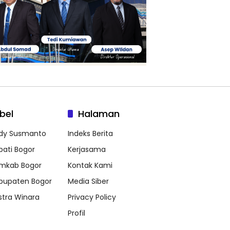
bel
Halaman
dy Susmanto
Indeks Berita
pati Bogor
Kerjasama
mkab Bogor
Kontak Kami
bupaten Bogor
Media Siber
stra Winara
Privacy Policy
Profil