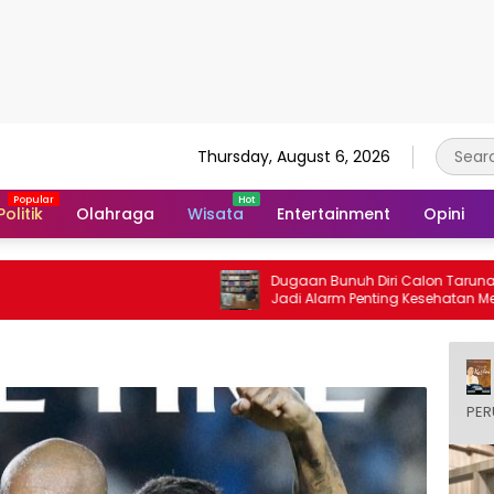
Thursday, August 6, 2026
Politik
Olahraga
Wisata
Entertainment
Opini
Dugaan Bunuh Diri Calon Taruna Akpol
Jadi Alarm Penting Kesehatan Mental di
Lembaga Pendidikan Berbasis Disiplin
PER