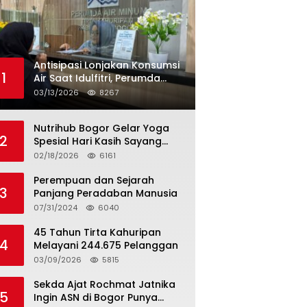
Antisipasi Lonjakan Konsumsi
1
Air Saat Idulfitri, Perumda
Tirta Kahuripan Berlakukan
03/13/2026
8267
Status Siaga Lebaran
Nutrihub Bogor Gelar Yoga
2
Spesial Hari Kasih Sayang
Sekaligus Luncurkan
02/18/2026
6161
Tropicana Slim Beras Porang
Golden Ube
Perempuan dan Sejarah
3
Panjang Peradaban Manusia
07/31/2024
6040
45 Tahun Tirta Kahuripan
4
Melayani 244.675 Pelanggan
03/09/2026
5815
Sekda Ajat Rochmat Jatnika
5
Ingin ASN di Bogor Punya