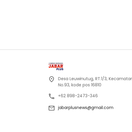
Desa Leuwinutug, RT.1/3, Kecamata
No.93, kode pos 16810
+62 898-2473-346
jabarplusnews@gmail.com