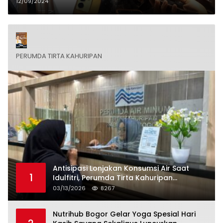
Sektoral, Buntut Ketahanan
12/09/2024
Pangan Rendah
PERUMDA TIRTA KAHURIPAN
Antisipasi Lonjakan Konsumsi Air Saat
1
Idulfitri, Perumda Tirta Kahuripan
Berlakukan Status Siaga Lebaran
03/13/2026
8267
Nutrihub Bogor Gelar Yoga Spesial Hari