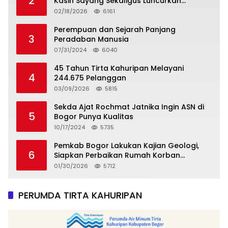
2
Kasih Sayang Sekaligus Luncurkan
Tropicana Slim Beras Porang Golden Ube
02/18/2026
6161
Perempuan dan Sejarah Panjang
3
Peradaban Manusia
07/31/2024
6040
45 Tahun Tirta Kahuripan Melayani
4
244.675 Pelanggan
03/09/2026
5815
Sekda Ajat Rochmat Jatnika Ingin ASN di
5
Bogor Punya Kualitas
10/17/2024
5735
Pemkab Bogor Lakukan Kajian Geologi,
6
Siapkan Perbaikan Rumah Korban
Pergeseran Tanah
01/30/2026
5712
PERUMDA TIRTA KAHURIPAN