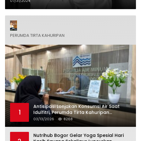
07/31/2024
PERUMDA TIRTA KAHURIPAN
Antisipasi Lonjakan Konsumsi Air Saat
1
Idulfitri, Perumda Tirta Kahuripan
Berlakukan Status Siaga Lebaran
03/13/2026
8268
Nutrihub Bogor Gelar Yoga Spesial Hari