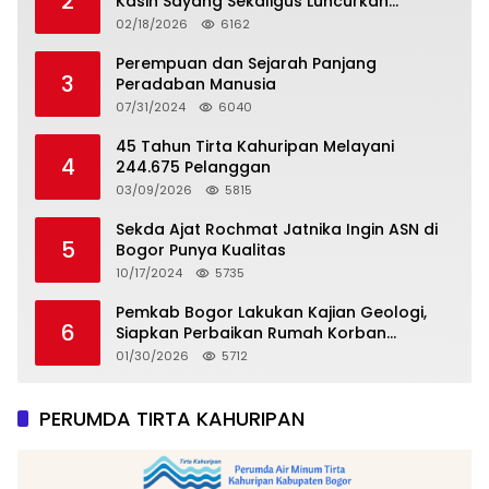
2
Kasih Sayang Sekaligus Luncurkan
Tropicana Slim Beras Porang Golden Ube
02/18/2026
6162
Perempuan dan Sejarah Panjang
3
Peradaban Manusia
07/31/2024
6040
45 Tahun Tirta Kahuripan Melayani
4
244.675 Pelanggan
03/09/2026
5815
Sekda Ajat Rochmat Jatnika Ingin ASN di
5
Bogor Punya Kualitas
10/17/2024
5735
Pemkab Bogor Lakukan Kajian Geologi,
6
Siapkan Perbaikan Rumah Korban
Pergeseran Tanah
01/30/2026
5712
PERUMDA TIRTA KAHURIPAN