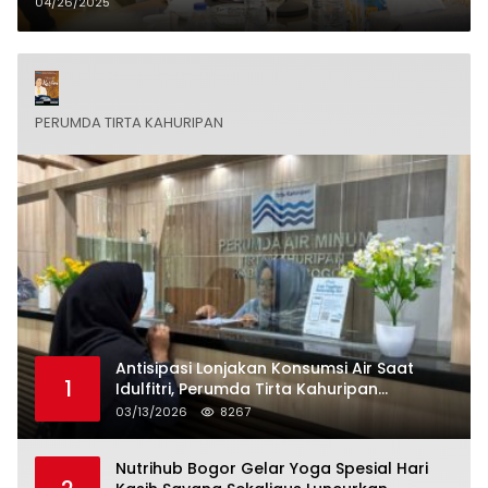
Digital hingga Ketahanan Pangan
04/26/2025
PERUMDA TIRTA KAHURIPAN
Antisipasi Lonjakan Konsumsi Air Saat
1
Idulfitri, Perumda Tirta Kahuripan
Berlakukan Status Siaga Lebaran
03/13/2026
8267
Nutrihub Bogor Gelar Yoga Spesial Hari