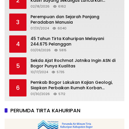
2
Kasih Sayang Sekaligus Luncurkan
Tropicana Slim Beras Porang Golden Ube
02/18/2026
6162
Perempuan dan Sejarah Panjang
3
Peradaban Manusia
07/31/2024
6040
45 Tahun Tirta Kahuripan Melayani
4
244.675 Pelanggan
03/09/2026
5815
Sekda Ajat Rochmat Jatnika Ingin ASN di
5
Bogor Punya Kualitas
10/17/2024
5735
Pemkab Bogor Lakukan Kajian Geologi,
6
Siapkan Perbaikan Rumah Korban
Pergeseran Tanah
01/30/2026
5712
PERUMDA TIRTA KAHURIPAN