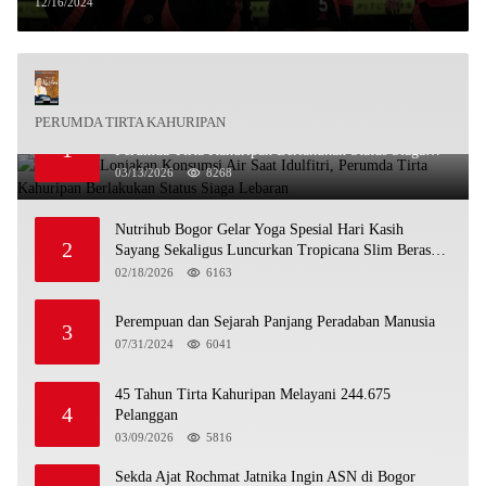
12/16/2024
PERUMDA TIRTA KAHURIPAN
Antisipasi Lonjakan Konsumsi Air Saat Idulfitri,
1
Perumda Tirta Kahuripan Berlakukan Status Siaga
Lebaran
03/13/2026
8268
Nutrihub Bogor Gelar Yoga Spesial Hari Kasih
2
Sayang Sekaligus Luncurkan Tropicana Slim Beras
Porang Golden Ube
02/18/2026
6163
Perempuan dan Sejarah Panjang Peradaban Manusia
3
07/31/2024
6041
45 Tahun Tirta Kahuripan Melayani 244.675
4
Pelanggan
03/09/2026
5816
Sekda Ajat Rochmat Jatnika Ingin ASN di Bogor